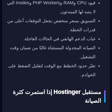
قيود CPU وRAM وPHP Workers وInodes التي
لا ينتبه لها المبتدئون.
التسويق بسعر منخفض يجعل التوقعات أعلى من
قدرات الخطة.
غياب الدعم الهاتفي في الحالات العاجلة.
الصيانة المجدولة المستثناة غالبًا من ضمان وقت
التشغيل.
تغيّر حدود الخطط مع الوقت لتقليل الضغط على
الخوادم.
مستقبل Hostinger إذا استمرت كثرة
الصيانة