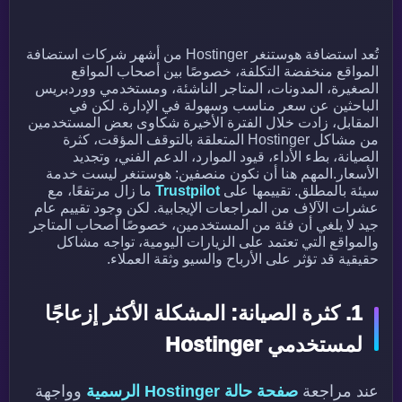
تُعد استضافة هوستنغر Hostinger من أشهر شركات استضافة
المواقع منخفضة التكلفة، خصوصًا بين أصحاب المواقع
الصغيرة، المدونات، المتاجر الناشئة، ومستخدمي ووردبريس
الباحثين عن سعر مناسب وسهولة في الإدارة. لكن في
المقابل، زادت خلال الفترة الأخيرة شكاوى بعض المستخدمين
من مشاكل Hostinger المتعلقة بالتوقف المؤقت، كثرة
الصيانة، بطء الأداء، قيود الموارد، الدعم الفني، وتجديد
الأسعار.المهم هنا أن نكون منصفين: هوستنغر ليست خدمة
سيئة بالمطلق. تقييمها على
Trustpilot
ما زال مرتفعًا، مع
عشرات الآلاف من المراجعات الإيجابية. لكن وجود تقييم عام
جيد لا يلغي أن فئة من المستخدمين، خصوصًا أصحاب المتاجر
والمواقع التي تعتمد على الزيارات اليومية، تواجه مشاكل
حقيقية قد تؤثر على الأرباح والسيو وثقة العملاء.
1. كثرة الصيانة: المشكلة الأكثر إزعاجًا
لمستخدمي Hostinger
عند مراجعة
صفحة حالة Hostinger الرسمية
وواجهة