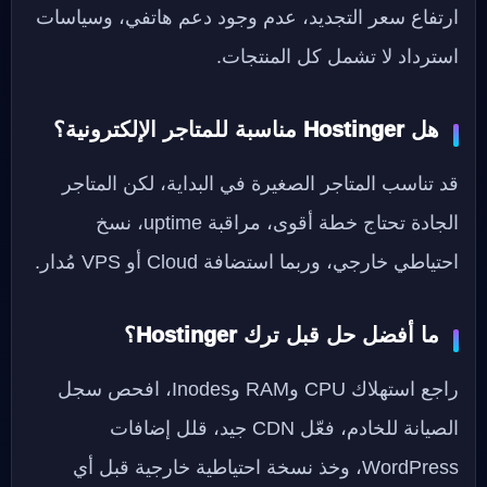
ارتفاع سعر التجديد، عدم وجود دعم هاتفي، وسياسات
استرداد لا تشمل كل المنتجات.
هل Hostinger مناسبة للمتاجر الإلكترونية؟
قد تناسب المتاجر الصغيرة في البداية، لكن المتاجر
الجادة تحتاج خطة أقوى، مراقبة uptime، نسخ
احتياطي خارجي، وربما استضافة Cloud أو VPS مُدار.
ما أفضل حل قبل ترك Hostinger؟
راجع استهلاك CPU وRAM وInodes، افحص سجل
الصيانة للخادم، فعّل CDN جيد، قلل إضافات
WordPress، وخذ نسخة احتياطية خارجية قبل أي