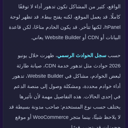
الواقع، كثير من المشاكل تكون تدهور أداء لا توقفًا
كاملًا. قد يعمل الموقع، لكنه يفتح ببطء. قد تظهر لوحة
hPanel، لكنها تتأخر. قد يكون الخادم متاحًا، لكن قاعدة
البيانات أو CDN أو Website Builder يعاني.
حسب
سجل الحوادث الرسمي
، ظهرت خلال يونيو
2026 حوادث مثل تدهور خدمة CDN، صيانة طارئة
لبعض الخوادم، مشاكل في Website Builder، تدهور
أداء خوادم محددة، ومشكلة وصول إلى منصة الدعم
في إحدى الحالات. هذه التفاصيل مهمة لأن تأثيرها
يختلف حسب نوع المستخدم: صاحب مدونة بسيطة قد
لا يلاحظ شيئًا، بينما متجر WooCommerce أو موقع
حجوزات قد يتضرر فورًا.