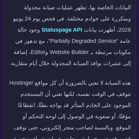
البيانات الخاصة بها، تظهر عمليات صيانة مجدولة
ومتكررة على خوادم مختلفة. في فحص يوم 24 يونيو
2026، أظهرت بيانات
Statuspage API
وجود حالة
عامة “Partially Degraded Service”، مع تدهور في
مكونات مرتبطة بـ Website Builder وEditor، إضافة
إلى عشرات نوافذ الصيانة المجدولة خلال أيام متقاربة.
هذه الصيانة لا تعني بالضرورة أن كل مواقع Hostinger
تتوقف في الوقت نفسه، لكنها تعني أن المستخدم
الموجود على الخادم المتأثر قد يواجه بطئًا، انقطاعًا
مؤقتًا، أو صعوبة في الوصول إلى لوحة التحكم أو
الموقع. وبالنسبة لصاحب متجر إلكتروني، حتى توقف
قصير قد يعني خسارة مبيعات، عربات شراء مهجورة،