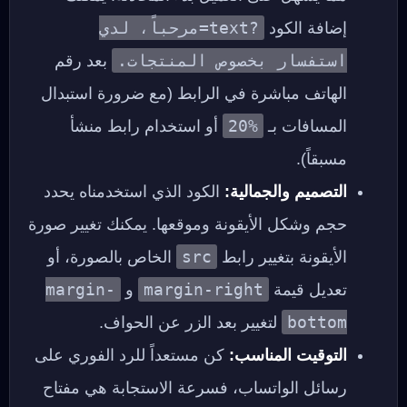
?text=مرحباً، لدي
إضافة الكود
استفسار بخصوص المنتجات.
بعد رقم
الهاتف مباشرة في الرابط (مع ضرورة استبدال
%20
المسافات بـ
أو استخدام رابط منشأ
مسبقاً).
التصميم والجمالية:
الكود الذي استخدمناه يحدد
حجم وشكل الأيقونة وموقعها. يمكنك تغيير صورة
src
الأيقونة بتغيير رابط
الخاص بالصورة، أو
margin-
margin-right
تعديل قيمة
و
bottom
لتغيير بعد الزر عن الحواف.
التوقيت المناسب:
كن مستعداً للرد الفوري على
رسائل الواتساب، فسرعة الاستجابة هي مفتاح