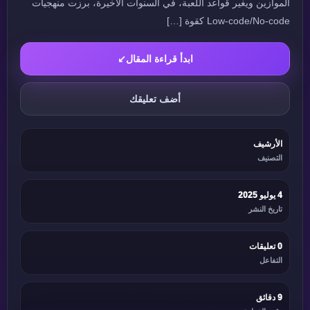
الموازين ويغير قواعد اللعبة، في السنوات الأخيرة، برزت منهجيات
Low-code/No-code كقوة […]
ابدأ قراءة المقال
↙
أضف تعليقك
الأرشيف
التصنيف
4 يوليو 2025
تاريخ النشر
0 تعليقات
التفاعل
9 دقائق