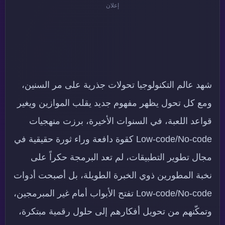
إعلان
شهد عالم التكنولوجيا تحولات جذرية على مر السنين،
ومع كل تحول يظهر مفهوم جديد يقلب الموازين ويغير
قواعد اللعبة، في السنوات الأخيرة، برزت منهجيات
Low-code/No-code كقوة دافعة وراء ثورة حقيقية في
مجال تطوير التطبيقات، لم تعد البرمجة حكراً على
نخبة المطورين ذوي الخبرة الطويلة، بل أصبحت أدوات
Low-code/No-code تفتح الأبواب أمام غير المبرمجين،
وتمكّنهم من تحويل أفكارهم إلى حلول رقمية مبتكرة،