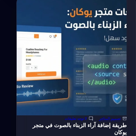
الولايات
والجهات
في
صفحة
الدفع
Checkout
لمتجر
يوكان
باحترافية
تصميم المتاجر
لا توجد تعليقات
طريقة إضافة آراء الزبناء بالصوت في متجر
يوكان