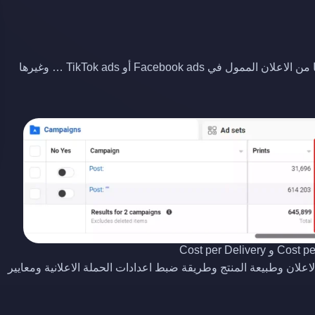
Cost per Lead هي تكلفة الطلبية الواحد التي نحصل عليها من الاعلان الممول في Facebook ads أو TikTok ads … وغيرها
علان وطبيعة المنتج وطريقة ضبط اعدادات الحملة الاعلانية ومعايير