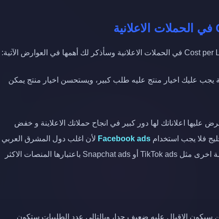
ة يجب عليك اخيار منتج عليه طلب كبير، ويستحسن اخيار منتج يمكن
رض عليها اعلاناتك لها دور كبير في انجاح حملاتك الاعلاينة و خفض
Facebook ads
لأن اغلب دول المشرق العربي
لا تستخدم فايسبوك كثيرا وبالتالي يستحسن استخدام منصة اخرى مثل TikTok ads أو Snapchat ads باعتبارها المنصات الاكثر
من سيكون الاقبال عليه ضعيف جدا، وبالتالي عدد الطلبيات ستكون