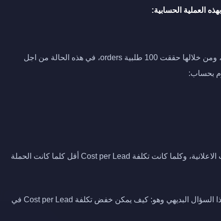
سنفترض مثلا أن التكلفة الكلية للحملة الاعلانية هي $100، ومن خلالها حققت 100 طلبية orders، في هذه الحالة من اجل
يعني Cost per Lead هو معيار لحساب مدى نجاح الحملات الاعلانية، وكلما كانت تكلفة Cost per Lead أقل كلما كانت الحملة
لذلك الآن من اجل ضمان نجاح حملاتك الاعلانية ستطرح هذا السؤال البديهي وهو: كيف يمكن خفض تكلفة Cost per Lead في