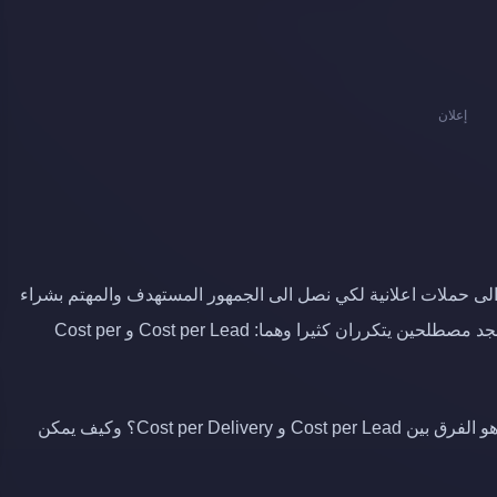
إعلان
د الى حملات اعلانية لكي نصل الى الجمهور المستهدف والمهتم بشراء
منتجاتنا، واثناء قراءة وتحليل احصائيات الحملات الاعلانية نجد مصطلحين يتكرران كثيرا وهما: Cost per Lead و Cost per
ما المقصودبـ Cost per Lead و Cost per Delivery؟ وما هو الفرق بين Cost per Lead و Cost per Delivery؟ وكيف يمكن