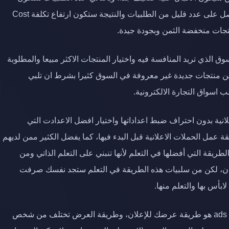
منخفضة وستلاحظ انك صرفت الكثير في الحملة لكي تحصل على عدد قليل من الطلبيات والنتيجة ستكون ارتفاع تكلفة Cost
ق الذي تريد المنافسة فيه واختيار المنتجات الاكثر مبيعا والمطلوبة
 منتجات جديدة غير معروفة في السوق كثيرا بشرط ان تلبي
 اسواق التجارة الالكترونية.
انية بدون احتراف ضبط اعداداتها واختيار افضل الاعدادت التي
عمل الحملات الاعلانية قبل البدء فيها، كما يفضل الكثير ممن لديهم
الطريقة التي أفضلها في التعلم لأنها تنبني على التعلم الذاتي ومن
كان، لكن من سلبيات هذه الطريقة في التعلم ستجد نفسك صرفت
بأس بها والتعلم منها.
الكرياتيف ads هو طريقة عرضك للإعلان، وطريقة العرض تختلف من شخص