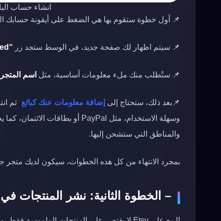
انشاء حساب البائع 
📌 أول خطوة ستقوم بها هي الضغط على أيقونة حسابك 
📌 سيتم اظهار لك صفحة جديد، في الوسط ستجد زر
“Get started”
📌 ستُطلب منك ملء معلومات أساسية، مثل
اسم المتجر
📌بعد ذلك، ستحتاج إلى
إضافة معلومات عنك كبائع
،
ثم انت
وسهلة الاستخدام، مثل PayPal أو ب
والمناطق التي ستشحن إليها.
بمجرد الانتهاء من كل هذه الخطوات، سيكون لديك متجر جاهز 
– الخطوة الثانية: نشر المنتجات في Etsy
البيع على Etsy لا يقتصر على المنتجات الملموس