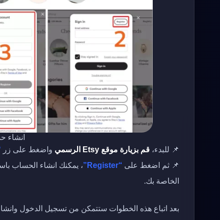
انشاء حسا
📌 للبدء،
قم بزيارة موقع Etsy الرسمي
واضغط على زر
in”
📌 ثم اضغط على
“Register”
، يمكنك انشاء الحساب باس
الخاصة بك.