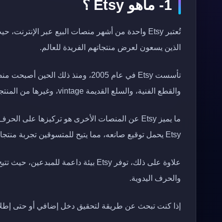
1- ماهو Etsy ؟
تُعتبر Etsy واحدة من أشهر منصات البيع عبر الإنتر
الذين يسعون لعرض منتجاتهم الفريدة للعالم.
تأسست Etsy في عام 2005، ومنذ ذلك 
والقطع الفنية، والسلع القديمة vintage، وغيرها من المنتجات المبتكرة التي تعكس الإبداع والتميز.
ما يميز Etsy عن المنصات الأخرى هو تركيزها على ا
Etsy يحمل توقيع صانعه، مما يتيح للمتسوقين تجربة منتجات أصلية 100/100.
علاوة على ذلك، توفر Etsy بيئة داعمة 
والحرف اليدوية.
إذا كنت تبحث عن طريقة لتحقيق دخل إضافي أو حتى إطلاق مشروعك التجار