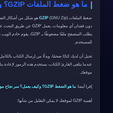
ما هو ضغط الملفات GZIP؟ ولماذا هو مهم لموقعك؟
ضغط الملفات
GZIP
(GNU Zip) هو شكل من أشكا
دون فقدان أي معلومات، يعم
يطلب المتصفح ملفًا مضغوطً
للمستخدم.
تخيل أن لديك كتابًا ضخمًا، وبدلًا من إرسال الكتاب بالكام
موقعك.
إقرا أيضا:
ما هو الضغط GZIP؟ وكيف يعمل؟ سر نجاح موقعك الإلكتروني
أهمية GZIP لموقعك لا يمكن التقليل من شأنها: