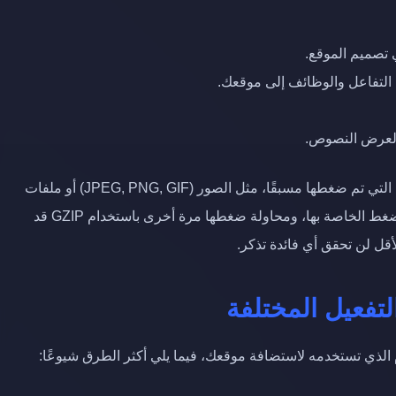
ي تصميم الموقع.
التفاعل والوظائف إلى موقعك.
لعرض النصوص.
من المهم ملاحظة أن GZIP ليس فعالاً في ضغط الملفات التي تم ضغطها مسبقًا، مثل الصور (JPEG, PNG, GIF) أو ملفات
الفيديو أو ملفات PDF، هذه الملفات لديها بالفعل آليات الضغط الخاصة بها، ومحاولة ضغطها مرة أخرى باستخدام GZIP قد
لأقل لن تحقق أي فائدة تذكر.