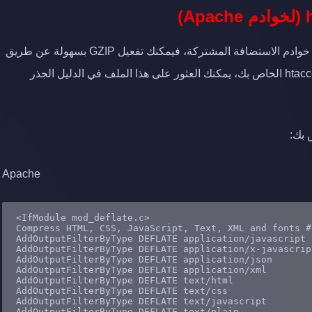
إذا كان موقعك مستضافًا على خادم Apache، وهي غالبية خوادم الاستضافة المشتركة، فيمكنك تفعيل GZIP بسهولة عن طريق
إضافة بضعة أسطر من التعليمات البرمجية إلى ملف .htaccess الخاص بك، يمكنك العثور على هذا الملف في الدليل الجذر
Apache
<IfModule mod_deflate.c>
# Compress HTML, CSS, JavaScript, Text, XML and fonts
AddOutputFilterByType
AddOutputFilterByType
AddOutputFilterByType
AddOutputFilterByType
AddOutputFilterByType
AddOutputFilterByType
AddOutputFilterByType
AddOutputFilterByType