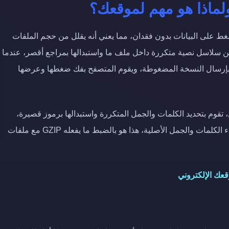
ل الضغط على البيانات بدون فقدان، مما يعني أنه يقلل من حجم الملفات
ل GZIP عن طريق البحث عن سلاسل نصية متكررة داخل ملف ما واستبدالها بمراجع أقصر، عندما
ا بـ GZIP، يقوم خادم الويب بإرسال النسخة المضغوطة، ويقوم المتصفح بفك ضغطها وعرضها
ل، تقوم بتحديد الكلمات والجمل المتكررة واستبدالها برموز قصيرة،
عندما يتلقى القارئ الكتاب، يستخدم هذه الرموز لإعادة بناء الكلمات والجمل الأصلية، هذا هو بالضبط ما يفعله GZIP مع ملفات