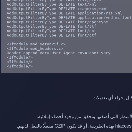
AddOutputFilterByType
AddOutputFilterByType
AddOutputFilterByType
AddOutputFilterByType
AddOutputFilterByType
AddOutputFilterByType
AddOutputFilterByType
AddOutputFilterByType
<IfModule mod_setenvif.c>
<IfModule mod_headers.c>
Header
</IfModule>
</IfModule>
</IfModule>
الأسطر التي أضفتها وتحقق من وجود أخطاء إملائية.