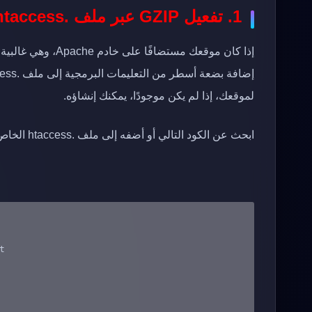
1. تفعيل GZIP عبر ملف .htaccess (لخوادم Apache)
لموقعك، إذا لم يكن موجودًا، يمكنك إنشاؤه.
ابحث عن الكود التالي أو أضفه إلى ملف .htaccess الخاص بك: