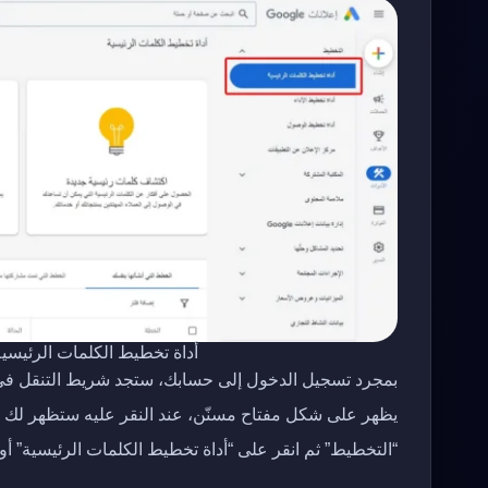
أداة تخطيط الكلمات الرئيسية – أداة nner
بمجرد تسجيل الدخول إلى حسابك، ستجد شريط التنقل في ا
يظهر على شكل مفتاح مسنّن، عند النقر عليه ستظهر لك 
“التخطيط” ثم انقر على “أداة تخطيط الكلمات الرئيسية” أو ما يعرف بـ “er