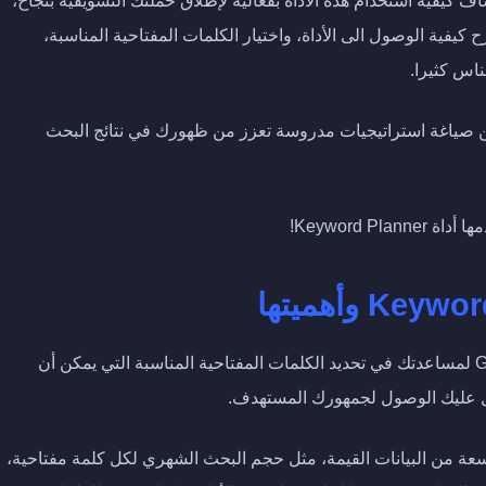
كيفية استخدام هذه الأداة بفعالية لإطلاق حملتك التسويقية بنجاح،
داة Keyword Planner بدءًا من شرح كيفية الوصول الى الأداة، واختيار الكلمات المفتاحية المناسبة،
ناس كثيرا.
 من صياغة استراتيجيات مدروسة تعزز من ظهورك في نتائج البحث
Keyword P!
تم تصميم أداة Keyword Planner من طرف Google Ads لمساعدتك في تحديد الكلمات المفتاحية المناسبة التي يمكن أن
ل عليك الوصول لجمهورك المستهدف.
على توفير مجموعة واسعة من البيانات القيمة، مثل حجم البحث الشهري لكل كلمة مفتاحية،