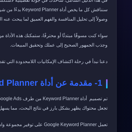
في هذا الدليل الشامل، سأخذك في جولة تفصيلية لاستكشاف 
سنناقش كل ما يخص أ
وصولاً إلى تحليل المنافسة والفهم العميق لما يبحث عنه ال
سواء كنت مسوقًا مبتدئًا أو محترفًا، ستمكنك هذه الأداة
وجذب الجمهور الصحيح إلى عملك وتحقيق المبيعات.
دعنا نبدأ في رحلة اكتشاف الإمكانيات اللامحدودة التي تقدمها أداة lanner
1- مقدمة عن أداة Keyword Planner وأهميتها
تجعل محتواك يظهر بشكل بارز في نتائج البحث، مما يسه
تعمل Google Keyword Planner 