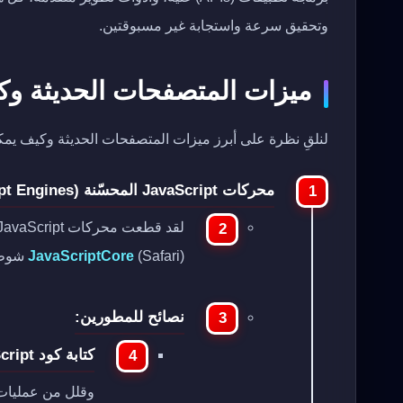
وتحقيق سرعة واستجابة غير مسبوقتين.
ميزات المتصفحات الحديثة وكيف
لنلقِ نظرة على أبرز ميزات المتصفحات الحديثة وكيف يمكن
محركات JavaScript المحسّنة (Optimized JavaScript Engines):
لقد قطعت محركات JavaScript مثل
(Safari) شوطًا طويلاً في تحسين سرعة تنفيذ الكود.
JavaScriptCore
نصائح للمطورين:
كتابة كود JavaScript نظيف وفعال:
وقلل من عمليات الوصول إ