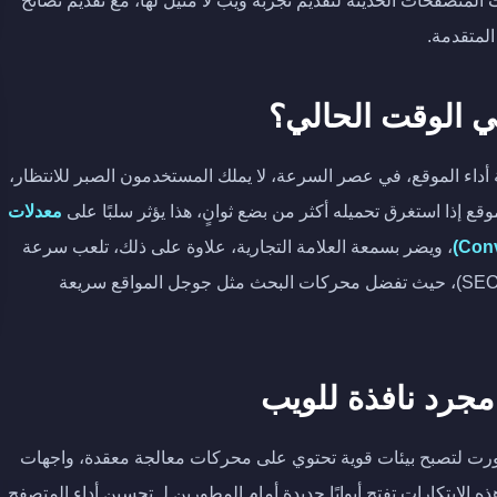
لمتصفحات الحديثة لتقديم تجربة ويب لا مثيل لها، مع تقديم نصائح
لمتقدمة.
 في الوقت الحالي؟
داء الموقع، في عصر السرعة، لا يملك المستخدمون الصبر للانتظار،
موقع إذا استغرق تحميله أكثر من بضع ثوانٍ، هذا يؤثر سلبًا على
معدلات
، ويضر بسمعة العلامة التجارية، علاوة على ذلك، تلعب سرعة
الموقع دورًا متزايد الأهمية في تصنيفات محركات البحث (SEO)، حيث تفضل محركات البحث مثل جوجل المواقع سريعة
مجرد نافذة للويب
رت لتصبح بيئات قوية تحتوي على محركات معالجة معقدة، واجهات
تقدمة، كل هذه الابتكارات تفتح أبوابًا جديدة أمام المطورين لـ تحسين أداء المتصفح