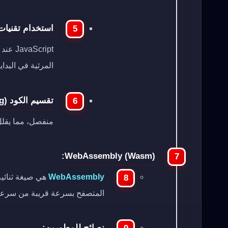
استخدام تقنيات التحم
Script
المرئية في البداية
تقسيم الكود (Code Splitting):
منفصل، مما يقلل
WebAssembly (Wasm):
WebAssembly
هي صيغة ثنائية
المتصفح بسرعة قريبة من سرعة الت
نصائح للمطورين: