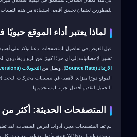
في هذا المقال الشامل، سنتعمق في كيفية استغلال ميزات ا
للمطورين لضمان تحقيق أقصى استفادة من هذه التقنيات ا
لماذا يعتبر أداء الموقع حيويًا
قبل الغوص في تفاصيل المتصفحات، دعنا نؤكد على أهمية أ
تشير الإحصائيات إلى أن جزءًا كبيرًا من الزوار يغادرون ال
الارتداد (Bounce Rate
)، ويقلل من
التحويلات (Conversions)
التحميل لتقديم أفضل تجربة لمستخدميها.
المتصفحات الحديثة: أكثر من 
لم تعد المتصفحات مجرد أدوات لعرض الصفحات، لقد تطو
برمجة تطبيقات (APIs) غنية، وأدوات تطوير م