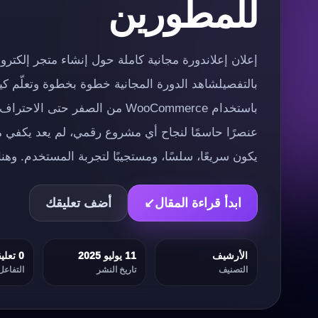
للمطورين
بالتفصيلشاهد الدورة المجانية خطوة بخطوة وتعلّم كي
باستخدام WooCommerce من الصفر حت
عنصرًا حاسمًا لنجاح أي مشروع رقمي، لم يعد يكفي
يكون سريعًا، سلسًا، ومستجيبًا لتجربة المستخدم. وهنا
ابدأ قراءة المقال
↙
أضف تعليقك
الأرشيف
11 يوليو 2025
0 تعليقات
التصنيف
تاريخ النشر
التفاعل