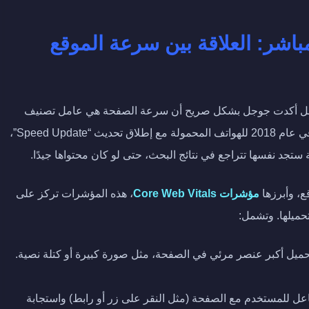
اشر: العلاقة بين سرعة الموقع
ت، بل أكدت جوجل بشكل صريح أن سرعة الصفحة هي عامل تصنيف
مباشر منذ عام 2010 لنتائج البحث على سطح المكتب، وفي عام 2018 للهواتف المحمولة مع إطلاق تحديث “Speed Update”،
ة ستجد نفسها تتراجع في نتائج البحث، حتى لو كان محتواها جيدًا.
، وأبرزها
مؤشرات Core Web Vitals
، هذه المؤشرات تركز على
حميلها. وتشمل:
يل أكبر عنصر مرئي في الصفحة، مثل صورة كبيرة أو كتلة نصية.
عل للمستخدم مع الصفحة (مثل النقر على زر أو رابط) واستجابة