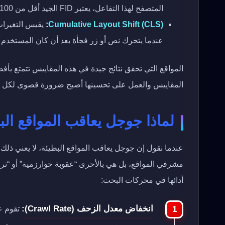
المتصفح لهذا التفاعل، يعتبر FID الجيد أقل من 100 مللي ثانية.
Cumulative Layout Shift (CLS)
:
يقيس التغيرات
عندما يتحرك نص أو زر فجأة بعد أن كان المستخدم على وشك النقر 
المواقع التي تحقق نتائج جيدة في هذه المقاييس تتمتع بأ
المقاييس والعمل على تحسينها أصبح ضرورة قصوى لكل م
لماذا جوجل يعاقب المواقع البطي
عندما نقول إن جوجل يعاقب المواقع البطيئة، لا يعني ذلك
مشرفي المواقع، بل هي بالأحرى “عقوبة خوارزمية” أو “تراج
أدائها في محركات البحث:
انخفاض معدل الزحف (Crawl Rate):