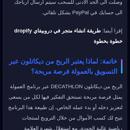
وصلت الى الحد الأدنى للسحب سيتم ارسال أرباحك
الى حسابك في PayPal بشكل تلقائي.
إقرا أيضا:
طريقة انشاء متجر في دروبيفاي dropify
خطوة بخطوة
خاتمة: لماذا يعتبر الربح من ديكاتلون عبر
التسويق بالعمولة فرصة مربحة؟
الربح من ديكاتلون DECATHLON عبر برنامج العمولة
يمثل فرصة مربحة تستحق التفكير فيها لكل من يسعى
لتعزيز دخله أو بدء عمله الخاص، إن طبيعة هذا البرنامج
تتيح لك كسب الأموال من خلال الترويج لمنتجات
رياضية عالية الجودة، مع استغلال شهرة العلامة