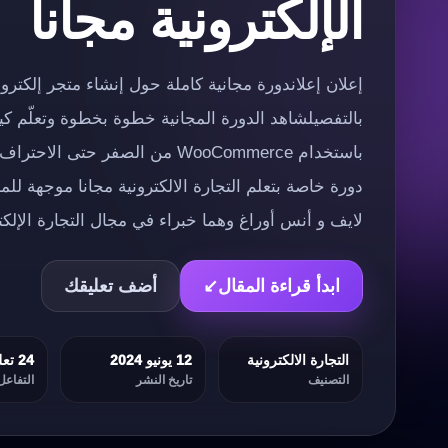
الإلكترونية مجانا
بالتفصيلشاهد الدورة المجانية خطوة بخطوة وتعلّم كي
باستخدام WooCommerce من الصفر حت
دورة خاصة بتعلم التجارة الالكترونية مجانا موجهة للم
لايف و أنس أوراغ وهما خبراء في مجال التجارة الإلكت
ابدأ قراءة المقال
↙
أضف تعليقك
التجارة الالكترونية
12 يونيو 2024
24 تعليقات
التصنيف
تاريخ النشر
التفاعل