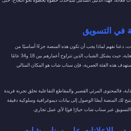
ت فعالة، فهذا الدليل الشامل سيأخذك خطوة بخطوة نحو النجاح، حتى
 في التسويق
، دعنا نفهم لماذا يجب أن تكون هذه المنصة جزءًا أساسيًا من
استراتيجيتك التسويقية، يتميز سناب شات بجمهور شاب للغاية، حيث يشكل الشباب الذين تتراوح أعمارهم بين 18 و34 عامًا
ستهدف هذه الفئة العمرية، فإن سناب شات هو المكان المثالي
ابة، فالمحتوى المرئي القصير والمقاطع التفاعلية تخلق تجربة فريدة
تيح لك المنصة أيضًا الوصول إلى بيانات ديموغرافية وسلوكية دقيقة
تسويق عبر سناب شات خيارًا قويًا لأي عمل تجاري.
مدير الإعلانات على سناب شات