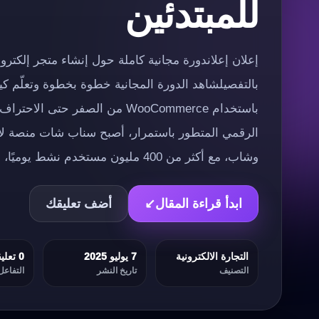
للمبتدئين
بالتفصيلشاهد الدورة المجانية خطوة بخطوة وتعلّم كي
باستخدام WooCommerce من الصفر حت
الرقمي المتطور باستمرار، أصبح سناب شات منصة لا
وشاب، مع أكثر من 400 مليون مستخدم نشط يوميًا، […]
ابدأ قراءة المقال
↙
أضف تعليقك
التجارة الالكترونية
7 يوليو 2025
0 تعليقات
التصنيف
تاريخ النشر
التفاعل